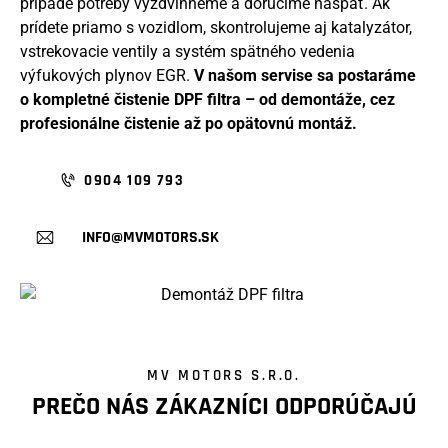
prípade potreby vyzdvihneme a doručíme naspäť. Ak
prídete priamo s vozidlom, skontrolujeme aj katalyzátor,
vstrekovacie ventily a systém spätného vedenia
výfukových plynov EGR.
V
našom servise sa postaráme
o kompletné čistenie DPF filtra – od demontáže, cez
profesionálne čistenie až po opätovnú montáž.
0904 109 793
INFO@MVMOTORS.SK
MV MOTORS S.R.O.
PREČO NÁS ZÁKAZNÍCI ODPORÚČAJÚ