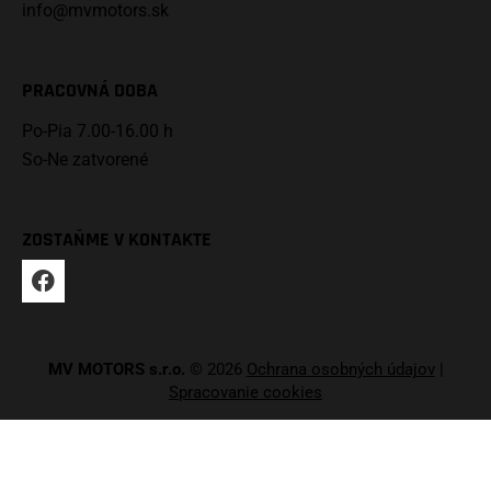
info@mvmotors.sk
PRACOVNÁ DOBA
Po-Pia 7.00-16.00 h
So-Ne zatvorené
ZOSTAŇME V KONTAKTE
MV MOTORS s.r.o.
© 2026
Ochrana osobných údajov
|
Spracovanie cookies