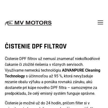
0904 997 222
0904 109 793
info@mvmotors.sk
ČISTENIE DPF FILTROV
Čistenie DPF filtrov už nemusí znamenať niekoľkodňové
čakanie či zložité riešenia v rôznych servisoch.
Využívame nemeckú technológiu
ADVANPURE Cleaning
Technology
s účinnosťou až 95 %, ktorá nevyžaduje
rezanie obalu výfuku a ponúka rovnakú záruku, akú
dostanete pri kúpe nového DPF filtra – samozrejme za
predpokladu, že celý emisný systém funguje správne.
Čistenie je možné už do 24 hodín, pričom filter si v