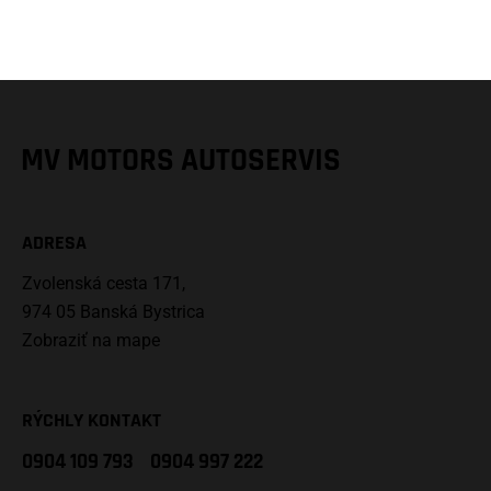
MV MOTORS AUTOSERVIS
ADRESA
Zvolenská cesta 171,
974 05 Banská Bystrica
Zobraziť na mape
RÝCHLY KONTAKT
0904 109 793
0904 997 222