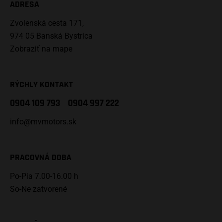
ADRESA
Zvolenská cesta 171,
974 05 Banská Bystrica
Zobraziť na mape
RÝCHLY KONTAKT
0904 109 793
0904 997 222
info@mvmotors.sk
PRACOVNÁ DOBA
Po-Pia 7.00-16.00 h
So-Ne zatvorené