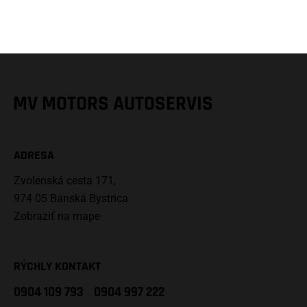
MV MOTORS AUTOSERVIS
ADRESA
Zvolenská cesta 171,
974 05 Banská Bystrica
Zobraziť na mape
RÝCHLY KONTAKT
0904 109 793
0904 997 222