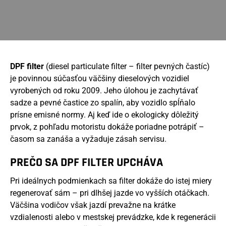
DPF filter
(diesel particulate filter – filter pevných častíc)
je povinnou súčasťou väčšiny dieselových vozidiel
vyrobených od roku 2009. Jeho úlohou je zachytávať
sadze a pevné častice zo spalín, aby vozidlo spĺňalo
prísne emisné normy. Aj keď ide o ekologicky dôležitý
prvok, z pohľadu motoristu dokáže poriadne potrápiť –
časom sa zanáša a vyžaduje zásah servisu.
PREČO SA DPF FILTER UPCHÁVA
Pri ideálnych podmienkach sa filter dokáže do istej miery
regenerovať sám – pri dlhšej jazde vo vyšších otáčkach.
Väčšina vodičov však jazdí prevažne na krátke
vzdialenosti alebo v mestskej prevádzke, kde k regenerácii