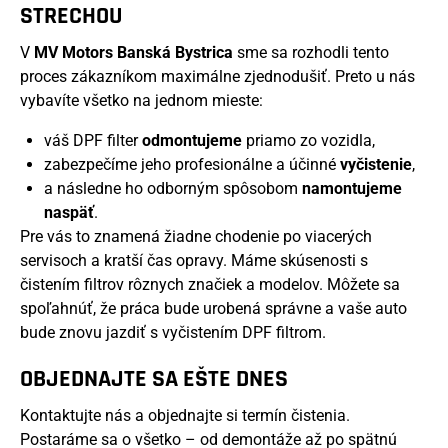
STRECHOU
V
MV Motors Banská Bystrica
sme sa rozhodli tento
proces zákazníkom maximálne zjednodušiť. Preto u nás
vybavíte všetko na jednom mieste:
váš DPF filter
odmontujeme
priamo zo vozidla,
zabezpečíme jeho profesionálne a účinné
vyčistenie
,
a následne ho odborným spôsobom
namontujeme
naspäť
.
Pre vás to znamená žiadne chodenie po viacerých
servisoch a kratší čas opravy. Máme skúsenosti s
čistením filtrov rôznych značiek a modelov. Môžete sa
spoľahnúť, že práca bude urobená správne a vaše auto
bude znovu jazdiť s vyčistením DPF filtrom.
OBJEDNAJTE SA EŠTE DNES
Kontaktujte nás a objednajte si termín čistenia.
Postaráme sa o všetko – od demontáže až po spätnú