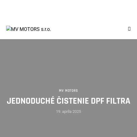
0904 997 222
0904 109 793
info@mvmotors.sk
MV MOTORS
JEDNODUCHÉ ČISTENIE DPF FILTRA
19. apríla 2025