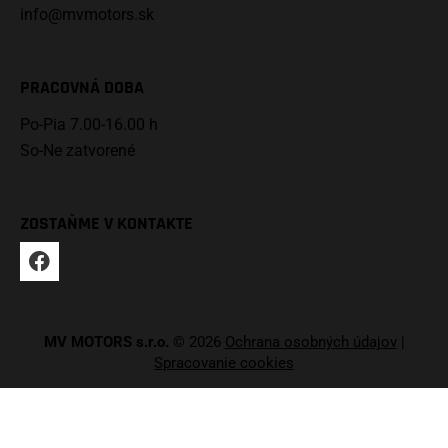
info@mvmotors.sk
PRACOVNÁ DOBA
Po-Pia 7.00-16.00 h
So-Ne zatvorené
ZOSTAŇME V KONTAKTE
MV MOTORS s.r.o.
© 2026
Ochrana osobných údajov
|
Spracovanie cookies